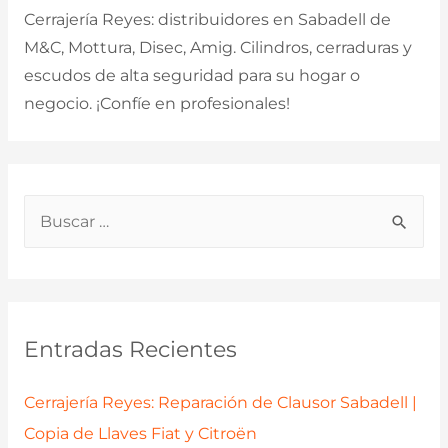
Cerrajería Reyes: distribuidores en Sabadell de
M&C, Mottura, Disec, Amig. Cilindros, cerraduras y
escudos de alta seguridad para su hogar o
negocio. ¡Confíe en profesionales!
B
u
s
c
a
Entradas Recientes
r
p
Cerrajería Reyes: Reparación de Clausor Sabadell |
o
Copia de Llaves Fiat y Citroën