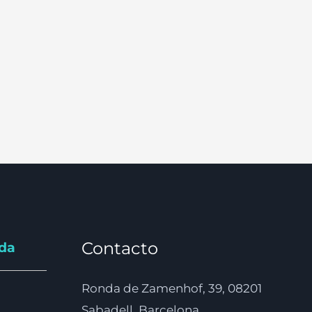
Contacto
nda
Ronda de Zamenhof, 39, 08201
Sabadell, Barcelona