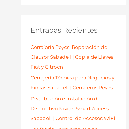
s
c
a
Entradas Recientes
r
p
Cerrajería Reyes: Reparación de
o
Clausor Sabadell | Copia de Llaves
r
Fiat y Citroën
:
Cerrajería Técnica para Negocios y
Fincas Sabadell | Cerrajeros Reyes
Distribución e Instalación del
Dispositivo Nivian Smart Access
Sabadell | Control de Accesos WiFi