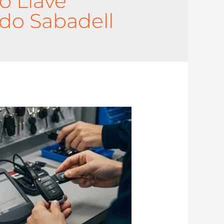
o Llave
do Sabadell