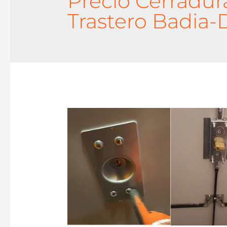
Precio Cerradur
Trastero Badia-D