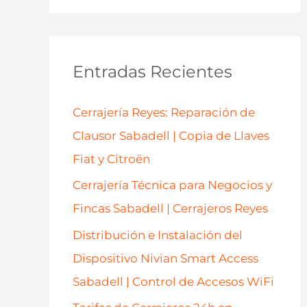
s
c
a
Entradas Recientes
r
p
Cerrajería Reyes: Reparación de
o
Clausor Sabadell | Copia de Llaves
r
Fiat y Citroën
:
Cerrajería Técnica para Negocios y
Fincas Sabadell | Cerrajeros Reyes
Distribución e Instalación del
Dispositivo Nivian Smart Access
Sabadell | Control de Accesos WiFi