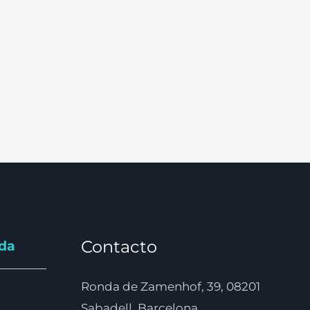
Contacto
nda
Ronda de Zamenhof, 39, 08201
Sabadell, Barcelona