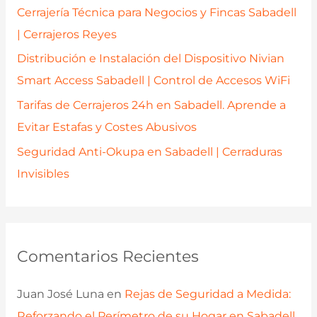
r
Cerrajería Técnica para Negocios y Fincas Sabadell
:
| Cerrajeros Reyes
Distribución e Instalación del Dispositivo Nivian
Smart Access Sabadell | Control de Accesos WiFi
Tarifas de Cerrajeros 24h en Sabadell. Aprende a
Evitar Estafas y Costes Abusivos
Seguridad Anti-Okupa en Sabadell | Cerraduras
Invisibles
Comentarios Recientes
Juan José Luna
en
Rejas de Seguridad a Medida:
Reforzando el Perímetro de su Hogar en Sabadell