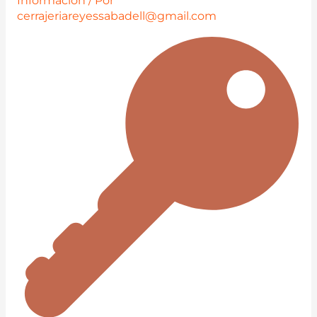
Información
/ Por
cerrajeriareyessabadell@gmail.com