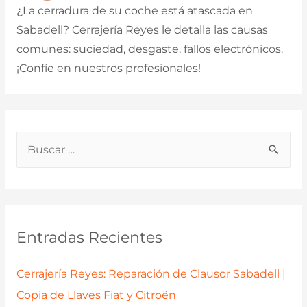
¿La cerradura de su coche está atascada en
Sabadell? Cerrajería Reyes le detalla las causas
comunes: suciedad, desgaste, fallos electrónicos.
¡Confíe en nuestros profesionales!
B
u
s
c
a
Entradas Recientes
r
p
Cerrajería Reyes: Reparación de Clausor Sabadell |
o
Copia de Llaves Fiat y Citroën