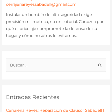
cerrajeriareyessabadell@gmail.com
Instalar un bombín de alta seguridad exige
precisión milimétrica, no un tutorial. Conozca por
qué el bricolaje compromete la defensa de su
hogar y cómo nosotros lo evitamos.
B
u
s
c
a
Entradas Recientes
r
p
Cerrajería Reyes: Reparación de Clausor Sabadell |