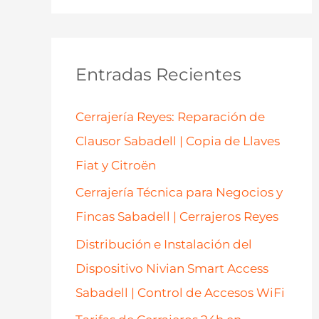
s
c
a
Entradas Recientes
r
p
Cerrajería Reyes: Reparación de
o
Clausor Sabadell | Copia de Llaves
r
Fiat y Citroën
:
Cerrajería Técnica para Negocios y
Fincas Sabadell | Cerrajeros Reyes
Distribución e Instalación del
Dispositivo Nivian Smart Access
Sabadell | Control de Accesos WiFi