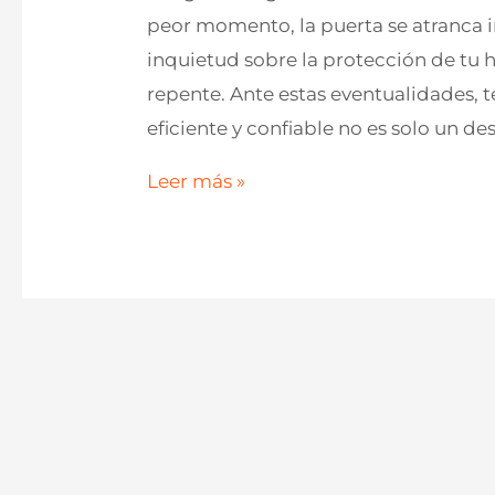
peor momento, la puerta se atranca i
inquietud sobre la protección de tu 
repente. Ante estas eventualidades, 
eficiente y confiable no es solo un d
¿Coche
Leer más »
VAG
Cerrado
en
Sabadell?
Apertura
con
Rastrillado:
¡Rápido
y