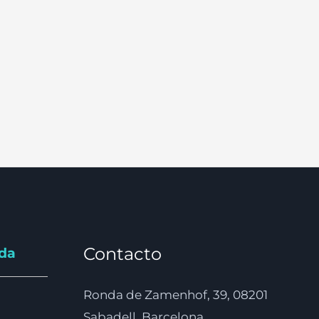
Contacto
nda
Ronda de Zamenhof, 39, 08201
Sabadell, Barcelona