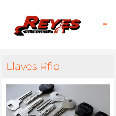
Main
Men
Llaves Rfid