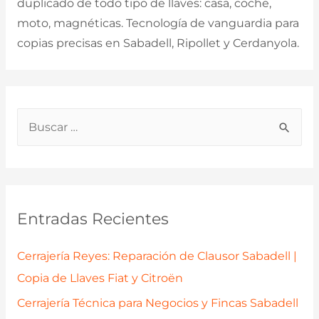
duplicado de todo tipo de llaves: casa, coche,
moto, magnéticas. Tecnología de vanguardia para
copias precisas en Sabadell, Ripollet y Cerdanyola.
B
u
s
c
a
Entradas Recientes
r
p
Cerrajería Reyes: Reparación de Clausor Sabadell |
o
Copia de Llaves Fiat y Citroën
r
Cerrajería Técnica para Negocios y Fincas Sabadell
: