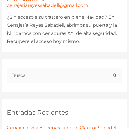
cerrajeriareyessabadell@gmail.com
¿Sin acceso a su trastero en plena Navidad? En
Cerrajería Reyes Sabadell, abrimos su puerta y la
blindamos con cerraduras XAI de alta seguridad.
Recupere el acceso hoy mismo.
B
u
s
c
a
Entradas Recientes
r
p
Cerrajería Reyes: Reparación de Clausor Sabadell |