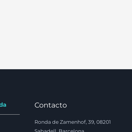
Contacto
nda
Ronda de Zamenhof, 39, 08201
Sabadell, Barcelona