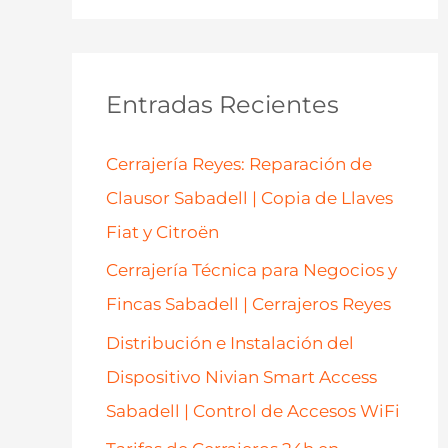
s
c
a
Entradas Recientes
r
p
Cerrajería Reyes: Reparación de
o
Clausor Sabadell | Copia de Llaves
r
Fiat y Citroën
:
Cerrajería Técnica para Negocios y
Fincas Sabadell | Cerrajeros Reyes
Distribución e Instalación del
Dispositivo Nivian Smart Access
Sabadell | Control de Accesos WiFi