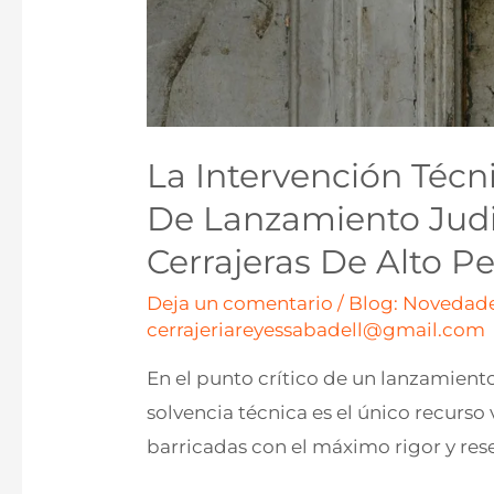
La Intervención Técn
De Lanzamiento Judic
Cerrajeras De Alto Per
Deja un comentario
/
Blog: Novedade
cerrajeriareyessabadell@gmail.com
En el punto crítico de un lanzamiento j
solvencia técnica es el único recurs
barricadas con el máximo rigor y res