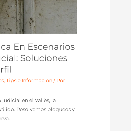
ica En Escenarios
ial: Soluciones
fil
s, Tips e Información
/ Por
udicial en el Vallès, la
o válido. Resolvemos bloqueos y
erva.