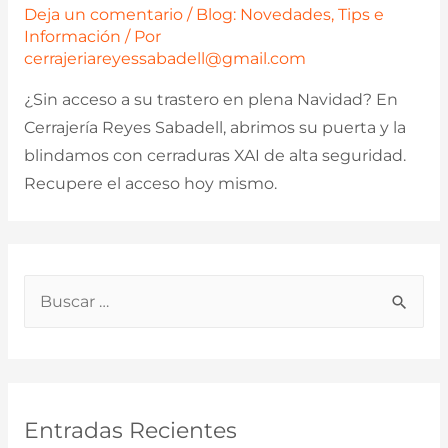
Deja un comentario
/
Blog: Novedades, Tips e
Información
/ Por
cerrajeriareyessabadell@gmail.com
¿Sin acceso a su trastero en plena Navidad? En
Cerrajería Reyes Sabadell, abrimos su puerta y la
blindamos con cerraduras XAI de alta seguridad.
Recupere el acceso hoy mismo.
B
u
s
c
a
Entradas Recientes
r