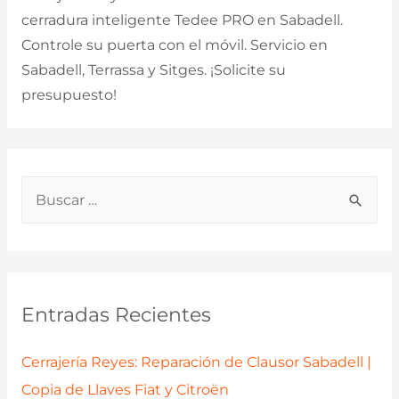
cerradura inteligente Tedee PRO en Sabadell.
Controle su puerta con el móvil. Servicio en
Sabadell, Terrassa y Sitges. ¡Solicite su
presupuesto!
B
u
s
c
a
Entradas Recientes
r
p
Cerrajería Reyes: Reparación de Clausor Sabadell |
o
Copia de Llaves Fiat y Citroën