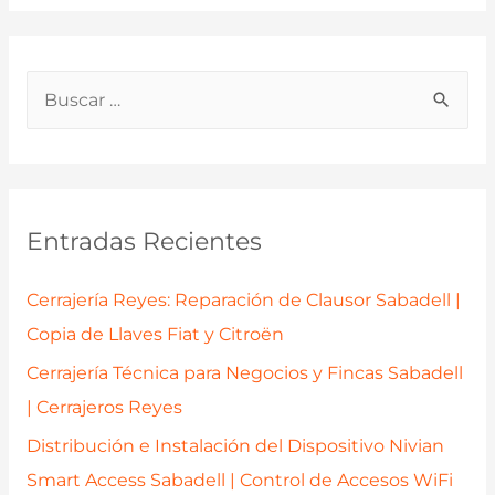
B
u
s
c
a
Entradas Recientes
r
p
Cerrajería Reyes: Reparación de Clausor Sabadell |
o
Copia de Llaves Fiat y Citroën
r
Cerrajería Técnica para Negocios y Fincas Sabadell
:
| Cerrajeros Reyes
Distribución e Instalación del Dispositivo Nivian
Smart Access Sabadell | Control de Accesos WiFi