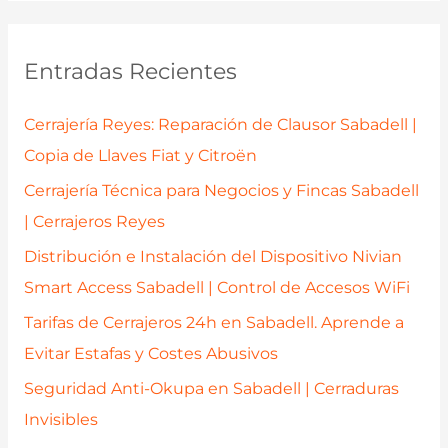
c
a
Entradas Recientes
r
p
Cerrajería Reyes: Reparación de Clausor Sabadell |
o
Copia de Llaves Fiat y Citroën
r
Cerrajería Técnica para Negocios y Fincas Sabadell
:
| Cerrajeros Reyes
Distribución e Instalación del Dispositivo Nivian
Smart Access Sabadell | Control de Accesos WiFi
Tarifas de Cerrajeros 24h en Sabadell. Aprende a
Evitar Estafas y Costes Abusivos
Seguridad Anti-Okupa en Sabadell | Cerraduras
Invisibles