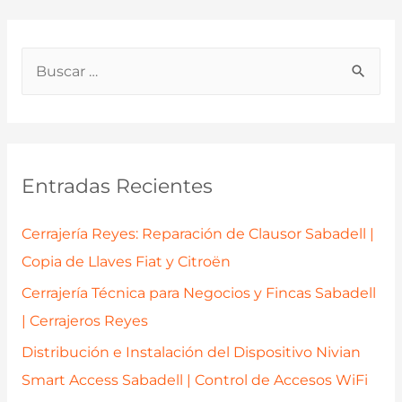
B
u
s
c
a
Entradas Recientes
r
p
Cerrajería Reyes: Reparación de Clausor Sabadell |
o
Copia de Llaves Fiat y Citroën
r
Cerrajería Técnica para Negocios y Fincas Sabadell
:
| Cerrajeros Reyes
Distribución e Instalación del Dispositivo Nivian
Smart Access Sabadell | Control de Accesos WiFi