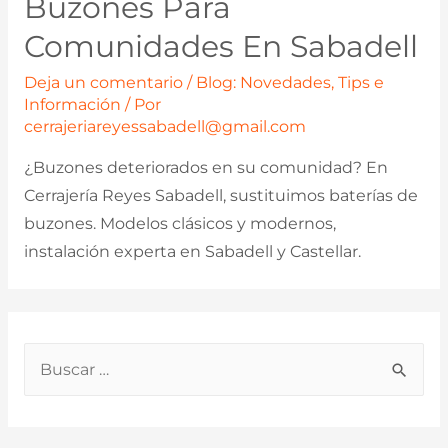
Buzones Para
Comunidades En Sabadell
Deja un comentario
/
Blog: Novedades, Tips e
Información
/ Por
cerrajeriareyessabadell@gmail.com
¿Buzones deteriorados en su comunidad? En
Cerrajería Reyes Sabadell, sustituimos baterías de
buzones. Modelos clásicos y modernos,
instalación experta en Sabadell y Castellar.
B
u
s