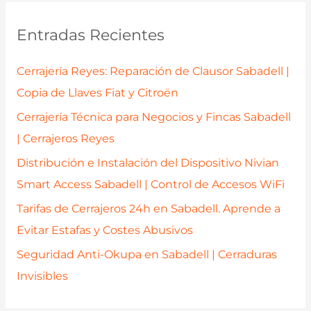
c
a
Entradas Recientes
r
p
Cerrajería Reyes: Reparación de Clausor Sabadell |
o
Copia de Llaves Fiat y Citroën
r
Cerrajería Técnica para Negocios y Fincas Sabadell
:
| Cerrajeros Reyes
Distribución e Instalación del Dispositivo Nivian
Smart Access Sabadell | Control de Accesos WiFi
Tarifas de Cerrajeros 24h en Sabadell. Aprende a
Evitar Estafas y Costes Abusivos
Seguridad Anti-Okupa en Sabadell | Cerraduras
Invisibles