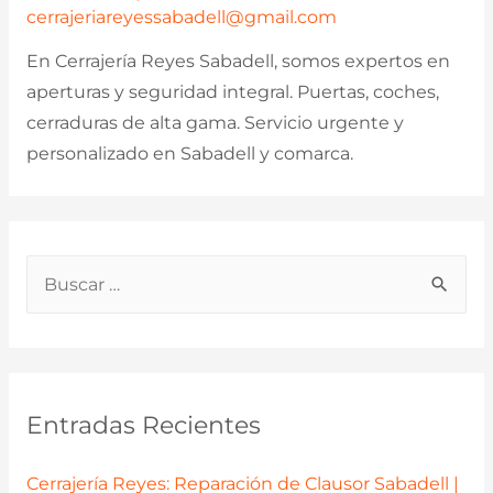
cerrajeriareyessabadell@gmail.com
En Cerrajería Reyes Sabadell, somos expertos en
aperturas y seguridad integral. Puertas, coches,
cerraduras de alta gama. Servicio urgente y
personalizado en Sabadell y comarca.
B
u
s
c
a
Entradas Recientes
r
p
Cerrajería Reyes: Reparación de Clausor Sabadell |