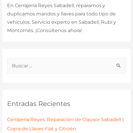
En Cerrajería Reyes Sabadell, reparamos y
duplicamos mandos y llaves para todo tipo de
vehículos. Servicio experto en Sabadell, Rubí y
Montornès. ¡Consúltenos ahora!
B
u
s
c
a
Entradas Recientes
r
p
Cerrajería Reyes: Reparación de Clausor Sabadell |
o
Copia de Llaves Fiat y Citroën