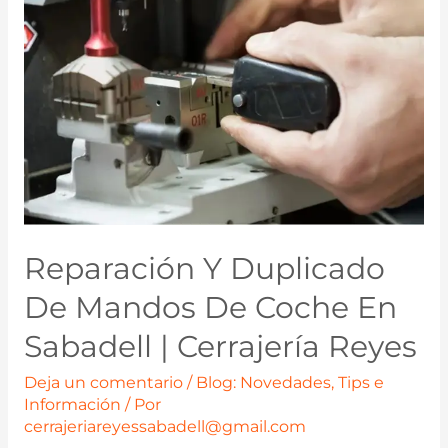
Reparación Y Duplicado
De Mandos De Coche En
Sabadell | Cerrajería Reyes
Deja un comentario
/
Blog: Novedades, Tips e
Información
/ Por
cerrajeriareyessabadell@gmail.com