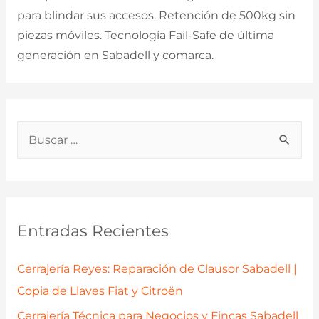
para blindar sus accesos. Retención de 500kg sin
piezas móviles. Tecnología Fail-Safe de última
generación en Sabadell y comarca.
B
u
s
c
a
Entradas Recientes
r
p
Cerrajería Reyes: Reparación de Clausor Sabadell |
o
Copia de Llaves Fiat y Citroën
r
Cerrajería Técnica para Negocios y Fincas Sabadell