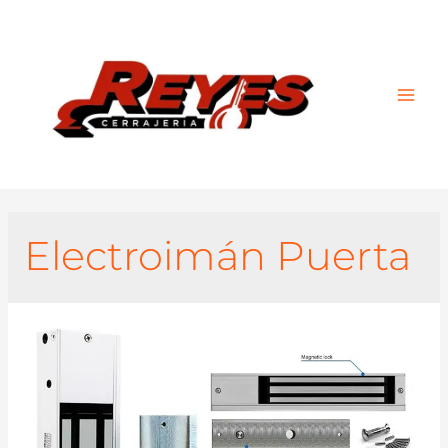
Main
Men
Electroimán Puerta