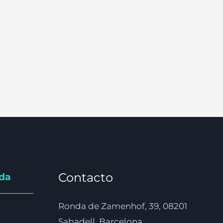
Contacto
nda
Ronda de Zamenhof, 39, 08201
Sabadell, Barcelona