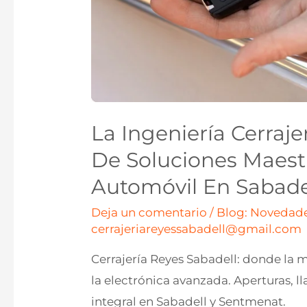
La Ingeniería Cerraj
De Soluciones Maest
Automóvil En Sabade
Deja un comentario
/
Blog: Novedade
cerrajeriareyessabadell@gmail.com
Cerrajería Reyes Sabadell: donde la 
la electrónica avanzada. Aperturas, ll
integral en Sabadell y Sentmenat.