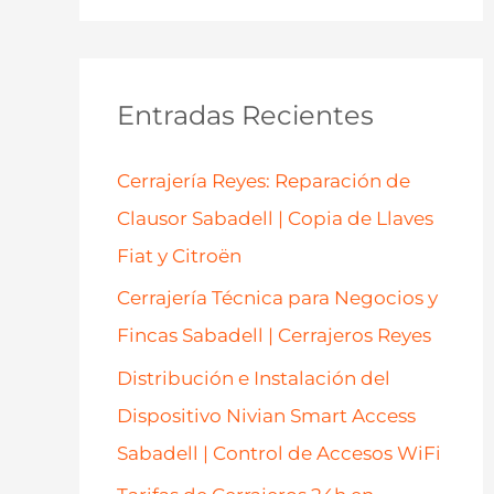
s
c
a
Entradas Recientes
r
p
Cerrajería Reyes: Reparación de
o
Clausor Sabadell | Copia de Llaves
r
Fiat y Citroën
:
Cerrajería Técnica para Negocios y
Fincas Sabadell | Cerrajeros Reyes
Distribución e Instalación del
Dispositivo Nivian Smart Access
Sabadell | Control de Accesos WiFi