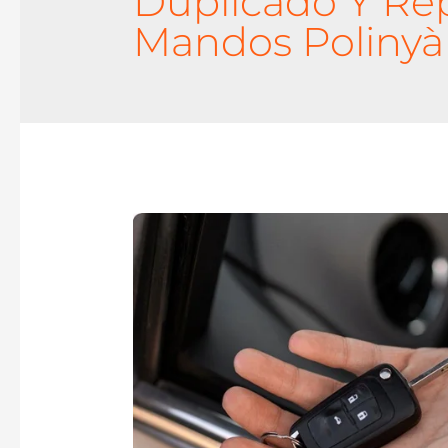
Duplicado Y Re
Mandos Polinyà