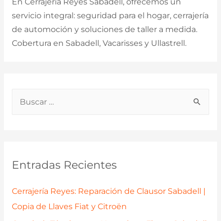
En Cerrajería Reyes Sabadell, ofrecemos un
servicio integral: seguridad para el hogar, cerrajería
de automoción y soluciones de taller a medida.
Cobertura en Sabadell, Vacarisses y Ullastrell.
B
u
s
c
a
Entradas Recientes
r
p
Cerrajería Reyes: Reparación de Clausor Sabadell |
o
Copia de Llaves Fiat y Citroën
r