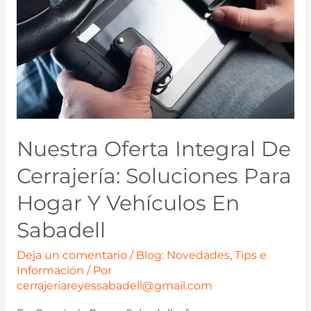
Nuestra Oferta Integral De
Cerrajería: Soluciones Para
Hogar Y Vehículos En
Sabadell
Deja un comentario
/
Blog: Novedades, Tips e
Información
/ Por
cerrajeriareyessabadell@gmail.com