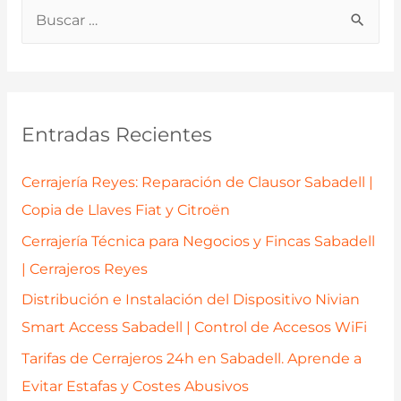
B
Llave
u
de
Coche
s
en
c
Sabadell?
a
Entradas Recientes
Rapidez
r
y
p
Cerrajería Reyes: Reparación de Clausor Sabadell |
Confianza
o
Copia de Llaves Fiat y Citroën
con
r
Cerrajería
Cerrajería Técnica para Negocios y Fincas Sabadell
:
Reyes
| Cerrajeros Reyes
Distribución e Instalación del Dispositivo Nivian
Smart Access Sabadell | Control de Accesos WiFi
Tarifas de Cerrajeros 24h en Sabadell. Aprende a
Evitar Estafas y Costes Abusivos