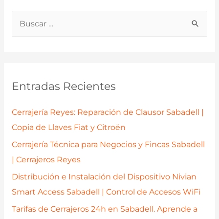
de
B
Garaje
u
con
Tecnología
s
de
c
Vanguardia
a
Entradas Recientes
en
r
Sabadell
p
Cerrajería Reyes: Reparación de Clausor Sabadell |
y
o
Copia de Llaves Fiat y Citroën
Comarcas
r
Vecinas
Cerrajería Técnica para Negocios y Fincas Sabadell
:
| Cerrajeros Reyes
Distribución e Instalación del Dispositivo Nivian
Smart Access Sabadell | Control de Accesos WiFi
Tarifas de Cerrajeros 24h en Sabadell. Aprende a