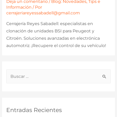
Deja un comentario
/
Blog: Novedades, Tips e
Información
/ Por
cerrajeriareyessabadell@gmail.com
Cerrajería Reyes Sabadell: especialistas en
clonación de unidades BSI para Peugeot y
Citroën. Soluciones avanzadas en electrónica
automotriz. ¡Recupere el control de su vehículo!
B
u
s
c
a
Entradas Recientes
r