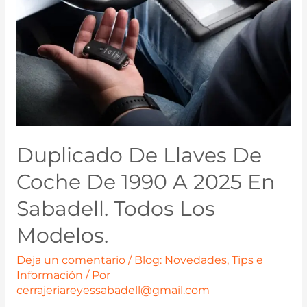
Duplicado De Llaves De
Coche De 1990 A 2025 En
Sabadell. Todos Los
Modelos.
Deja un comentario
/
Blog: Novedades, Tips e
Información
/ Por
cerrajeriareyessabadell@gmail.com