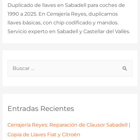
Duplicado de llaves en Sabadell para coches de
1990 a 2025. En Cerrajería Reyes, duplicamos
llaves básicas, con chip codificado y mandos.
Servicio experto en Sabadell y Castellar del Vallès.
B
u
s
c
a
Entradas Recientes
r
p
Cerrajería Reyes: Reparación de Clausor Sabadell |
o
Copia de Llaves Fiat y Citroën