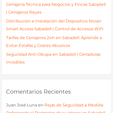
r
Cerrajería Técnica para Negocios y Fincas Sabadell
:
| Cerrajeros Reyes
Distribución e Instalación del Dispositivo Nivian
Smart Access Sabadell | Control de Accesos WiFi
Tarifas de Cerrajeros 24h en Sabadell. Aprende a
Evitar Estafas y Costes Abusivos
Seguridad Anti-Okupa en Sabadell | Cerraduras
Invisibles
Comentarios Recientes
Juan José Luna
en
Rejas de Seguridad a Medida:
Reforzando el Perímetro de su Hogar en Sabadell