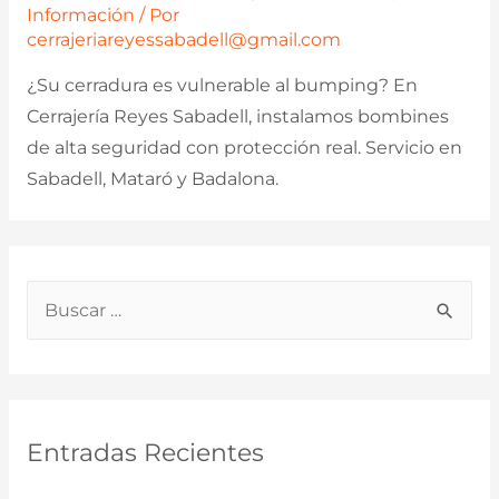
Información
/ Por
cerrajeriareyessabadell@gmail.com
¿Su cerradura es vulnerable al bumping? En
Cerrajería Reyes Sabadell, instalamos bombines
de alta seguridad con protección real. Servicio en
Sabadell, Mataró y Badalona.
B
u
s
c
a
Entradas Recientes
r