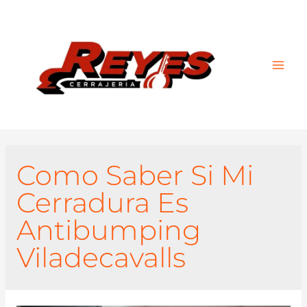
Main
Men
Como Saber Si Mi
Cerradura Es
Antibumping
Viladecavalls