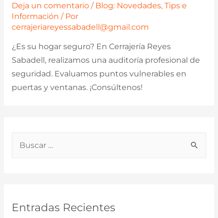
Deja un comentario
/
Blog: Novedades, Tips e
Información
/ Por
cerrajeriareyessabadell@gmail.com
¿Es su hogar seguro? En Cerrajería Reyes
Sabadell, realizamos una auditoría profesional de
seguridad. Evaluamos puntos vulnerables en
puertas y ventanas. ¡Consúltenos!
B
u
s
c
a
Entradas Recientes
r