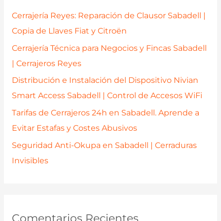
p
Cerrajería Reyes: Reparación de Clausor Sabadell |
o
Copia de Llaves Fiat y Citroën
r
Cerrajería Técnica para Negocios y Fincas Sabadell
:
| Cerrajeros Reyes
Distribución e Instalación del Dispositivo Nivian
Smart Access Sabadell | Control de Accesos WiFi
Tarifas de Cerrajeros 24h en Sabadell. Aprende a
Evitar Estafas y Costes Abusivos
Seguridad Anti-Okupa en Sabadell | Cerraduras
Invisibles
Comentarios Recientes