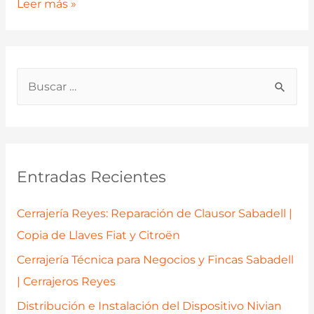
Apertura
Leer más »
de
Puertas
de
B
Coche
u
en
Sabadell
s
con
c
Cerrajería
a
Entradas Recientes
Reyes:
r
Proceso
p
Cerrajería Reyes: Reparación de Clausor Sabadell |
Experto
o
Copia de Llaves Fiat y Citroën
r
Cerrajería Técnica para Negocios y Fincas Sabadell
:
| Cerrajeros Reyes
Distribución e Instalación del Dispositivo Nivian