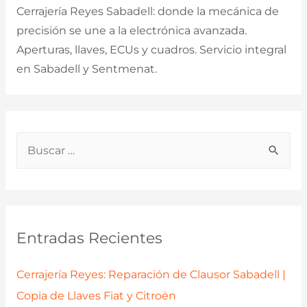
Cerrajería Reyes Sabadell: donde la mecánica de
precisión se une a la electrónica avanzada.
Aperturas, llaves, ECUs y cuadros. Servicio integral
en Sabadell y Sentmenat.
B
u
s
c
a
Entradas Recientes
r
p
Cerrajería Reyes: Reparación de Clausor Sabadell |
o
Copia de Llaves Fiat y Citroën