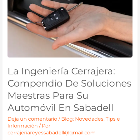
La Ingeniería Cerrajera:
Compendio De Soluciones
Maestras Para Su
Automóvil En Sabadell
Deja un comentario
/
Blog: Novedades, Tips e
Información
/ Por
cerrajeriareyessabadell@gmail.com