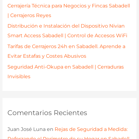
r
Cerrajería Técnica para Negocios y Fincas Sabadell
:
| Cerrajeros Reyes
Distribución e Instalación del Dispositivo Nivian
Smart Access Sabadell | Control de Accesos WiFi
Tarifas de Cerrajeros 24h en Sabadell. Aprende a
Evitar Estafas y Costes Abusivos
Seguridad Anti-Okupa en Sabadell | Cerraduras
Invisibles
Comentarios Recientes
Juan José Luna
en
Rejas de Seguridad a Medida:
Reforzando el Perímetro de su Hogar en Sabadell