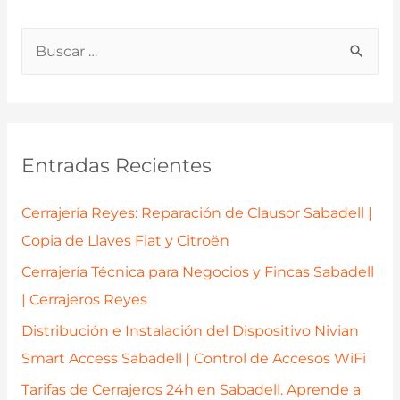
B
u
s
c
a
Entradas Recientes
r
p
Cerrajería Reyes: Reparación de Clausor Sabadell |
o
Copia de Llaves Fiat y Citroën
r
Cerrajería Técnica para Negocios y Fincas Sabadell
:
| Cerrajeros Reyes
Distribución e Instalación del Dispositivo Nivian
Smart Access Sabadell | Control de Accesos WiFi
Tarifas de Cerrajeros 24h en Sabadell. Aprende a