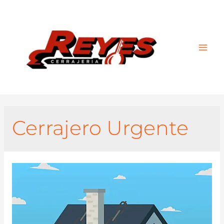
Main
Men
Cerrajero Urgente