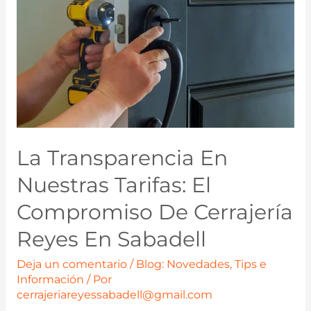
La Transparencia En
Nuestras Tarifas: El
Compromiso De Cerrajería
Reyes En Sabadell
Deja un comentario
/
Blog: Novedades, Tips e
Información
/ Por
cerrajeriareyessabadell@gmail.com