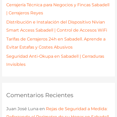
r
Cerrajería Técnica para Negocios y Fincas Sabadell
:
| Cerrajeros Reyes
Distribución e Instalación del Dispositivo Nivian
Smart Access Sabadell | Control de Accesos WiFi
Tarifas de Cerrajeros 24h en Sabadell. Aprende a
Evitar Estafas y Costes Abusivos
Seguridad Anti-Okupa en Sabadell | Cerraduras
Invisibles
Comentarios Recientes
Juan José Luna
en
Rejas de Seguridad a Medida:
Reforzando el Perímetro de su Hogar en Sabadell