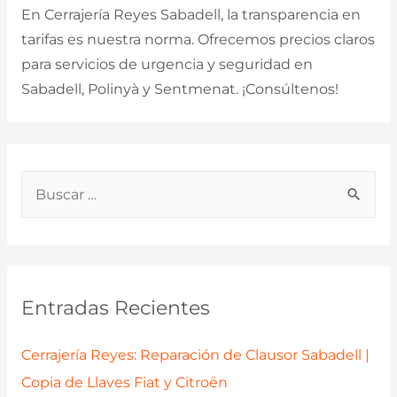
En Cerrajería Reyes Sabadell, la transparencia en
tarifas es nuestra norma. Ofrecemos precios claros
para servicios de urgencia y seguridad en
Sabadell, Polinyà y Sentmenat. ¡Consúltenos!
B
u
s
c
a
Entradas Recientes
r
p
Cerrajería Reyes: Reparación de Clausor Sabadell |
o
Copia de Llaves Fiat y Citroën