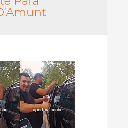
te Para
 D’Amunt