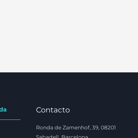
Contacto
nda
Ronda de Zamenhof, 39, 08201
Sabadell, Barcelona