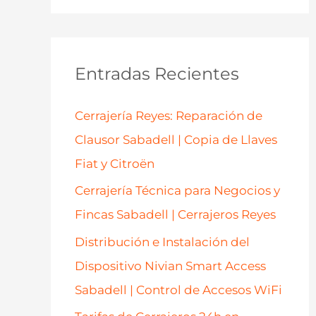
s
c
a
Entradas Recientes
r
p
Cerrajería Reyes: Reparación de
o
Clausor Sabadell | Copia de Llaves
r
Fiat y Citroën
:
Cerrajería Técnica para Negocios y
Fincas Sabadell | Cerrajeros Reyes
Distribución e Instalación del
Dispositivo Nivian Smart Access
Sabadell | Control de Accesos WiFi