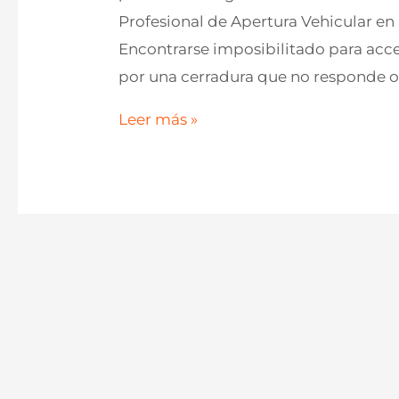
Profesional de Apertura Vehicular en 
Encontrarse imposibilitado para acce
por una cerradura que no responde o
Apertura
Leer más »
de
Puertas
de
Coche
en
Sabadell
con
Cerrajería
Reyes:
Proceso