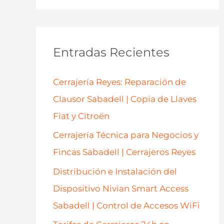
s
c
a
Entradas Recientes
r
p
Cerrajería Reyes: Reparación de
o
Clausor Sabadell | Copia de Llaves
r
Fiat y Citroën
:
Cerrajería Técnica para Negocios y
Fincas Sabadell | Cerrajeros Reyes
Distribución e Instalación del
Dispositivo Nivian Smart Access
Sabadell | Control de Accesos WiFi