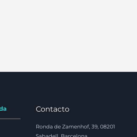
Contacto
nda
Ronda de Zamenhof, 39, 08201
Sabadell, Barcelona