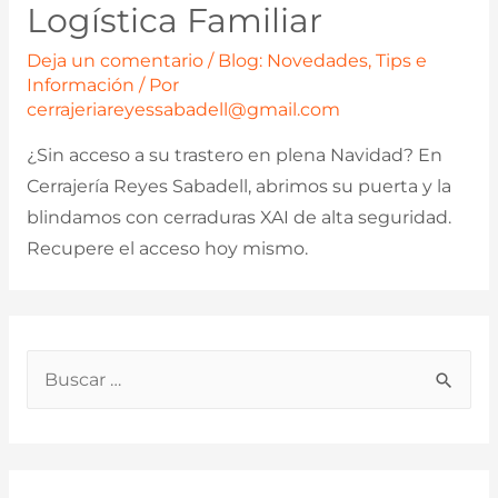
Logística Familiar
Deja un comentario
/
Blog: Novedades, Tips e
Información
/ Por
cerrajeriareyessabadell@gmail.com
¿Sin acceso a su trastero en plena Navidad? En
Cerrajería Reyes Sabadell, abrimos su puerta y la
blindamos con cerraduras XAI de alta seguridad.
Recupere el acceso hoy mismo.
B
u
s
c