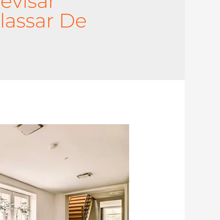
evisar
lassar De