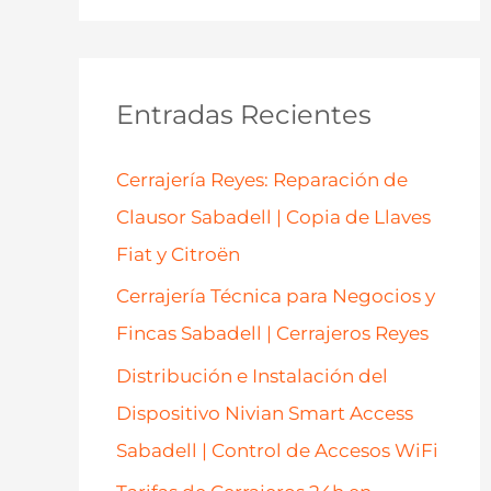
s
c
a
Entradas Recientes
r
p
Cerrajería Reyes: Reparación de
o
Clausor Sabadell | Copia de Llaves
r
Fiat y Citroën
:
Cerrajería Técnica para Negocios y
Fincas Sabadell | Cerrajeros Reyes
Distribución e Instalación del
Dispositivo Nivian Smart Access
Sabadell | Control de Accesos WiFi