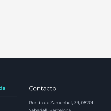
Contacto
nda
Ronda de Zamenhof, 39, 08201
Sabadell, Barcelona