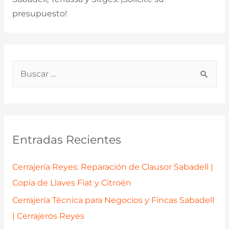
presupuesto!
B
u
s
c
a
Entradas Recientes
r
p
Cerrajería Reyes: Reparación de Clausor Sabadell |
o
Copia de Llaves Fiat y Citroën
r
Cerrajería Técnica para Negocios y Fincas Sabadell
:
| Cerrajeros Reyes