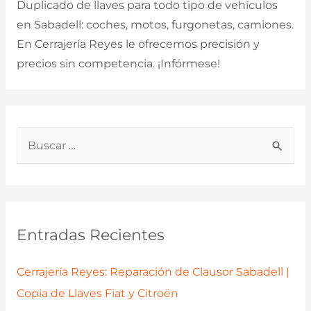
Duplicado de llaves para todo tipo de vehículos
en Sabadell: coches, motos, furgonetas, camiones.
En Cerrajería Reyes le ofrecemos precisión y
precios sin competencia. ¡Infórmese!
B
u
s
c
a
Entradas Recientes
r
p
Cerrajería Reyes: Reparación de Clausor Sabadell |
o
Copia de Llaves Fiat y Citroën
r