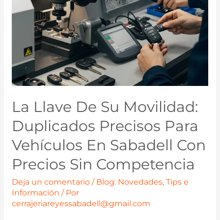
La Llave De Su Movilidad:
Duplicados Precisos Para
Vehículos En Sabadell Con
Precios Sin Competencia
Deja un comentario
/
Blog: Novedades, Tips e
Información
/ Por
cerrajeriareyessabadell@gmail.com