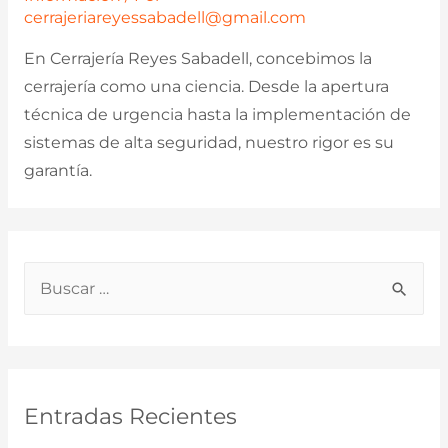
cerrajeriareyessabadell@gmail.com
En Cerrajería Reyes Sabadell, concebimos la
cerrajería como una ciencia. Desde la apertura
técnica de urgencia hasta la implementación de
sistemas de alta seguridad, nuestro rigor es su
garantía.
B
u
s
c
a
Entradas Recientes
r