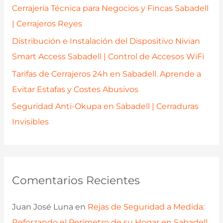
r
Cerrajería Técnica para Negocios y Fincas Sabadell
:
| Cerrajeros Reyes
Distribución e Instalación del Dispositivo Nivian
Smart Access Sabadell | Control de Accesos WiFi
Tarifas de Cerrajeros 24h en Sabadell. Aprende a
Evitar Estafas y Costes Abusivos
Seguridad Anti-Okupa en Sabadell | Cerraduras
Invisibles
Comentarios Recientes
Juan José Luna
en
Rejas de Seguridad a Medida:
Reforzando el Perímetro de su Hogar en Sabadell