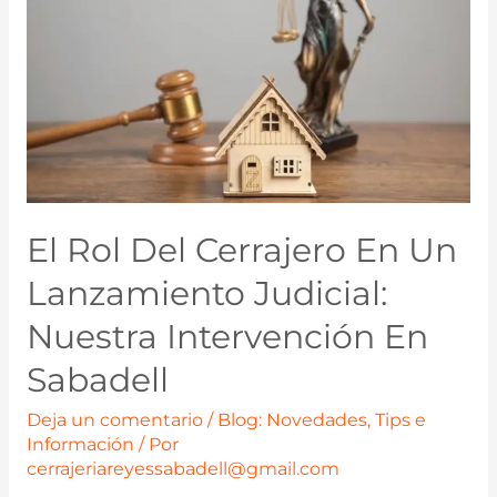
El Rol Del Cerrajero En Un
Lanzamiento Judicial:
Nuestra Intervención En
Sabadell
Deja un comentario
/
Blog: Novedades, Tips e
Información
/ Por
cerrajeriareyessabadell@gmail.com