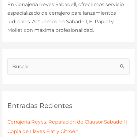
En Cerrajería Reyes Sabadell, ofrecemos servicio
especializado de cerrajero para lanzamientos
judiciales. Actuamos en Sabadell, El Papiol y
Mollet con máxima profesionalidad.
B
u
s
c
a
Entradas Recientes
r
p
Cerrajería Reyes: Reparación de Clausor Sabadell |
o
Copia de Llaves Fiat y Citroën