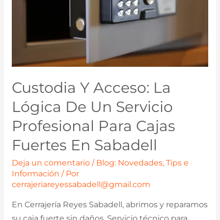
Bloquea:
Soluciones
Eficaces
en
Sabadell
Custodia Y Acceso: La
Lógica De Un Servicio
Profesional Para Cajas
Fuertes En Sabadell
Deja un comentario
/
Blog: Novedades, Tips e
Información
/ Por
cerrajeriareyessabadell@gmail.com
En Cerrajería Reyes Sabadell, abrimos y reparamos
su caja fuerte sin daños. Servicio técnico para