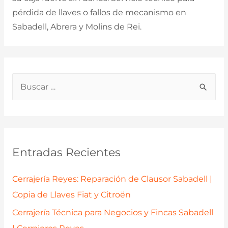
pérdida de llaves o fallos de mecanismo en
Sabadell, Abrera y Molins de Rei.
B
u
s
c
a
Entradas Recientes
r
p
Cerrajería Reyes: Reparación de Clausor Sabadell |
o
Copia de Llaves Fiat y Citroën
r
Cerrajería Técnica para Negocios y Fincas Sabadell
: