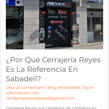
¿Por Qué Cerrajería Reyes
Es La Referencia En
Sabadell?
Deja un comentario
/
Blog: Novedades, Tips e
Información
/ Por
cerrajeriareyessabadell@gmail.com
Cerrajería Reyes: sus cerrajeros de confianza en