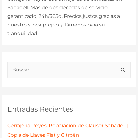
Sabadell. Más de dos décadas de servicio
garantizado, 24h/365d. Precios justos gracias a
nuestro stock propio. ¡Llámenos para su
tranquilidad!
B
u
s
c
a
Entradas Recientes
r
p
Cerrajería Reyes: Reparación de Clausor Sabadell |
o
Copia de Llaves Fiat y Citroën