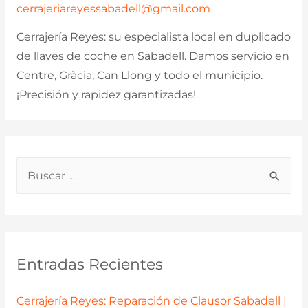
cerrajeriareyessabadell@gmail.com
Cerrajería Reyes: su especialista local en duplicado
de llaves de coche en Sabadell. Damos servicio en
Centre, Gràcia, Can Llong y todo el municipio.
¡Precisión y rapidez garantizadas!
B
u
s
c
a
Entradas Recientes
r
p
Cerrajería Reyes: Reparación de Clausor Sabadell |