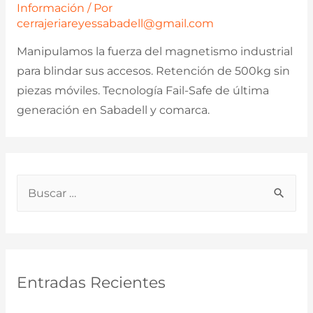
Información
/ Por
cerrajeriareyessabadell@gmail.com
Manipulamos la fuerza del magnetismo industrial
para blindar sus accesos. Retención de 500kg sin
piezas móviles. Tecnología Fail-Safe de última
generación en Sabadell y comarca.
B
u
s
c
a
Entradas Recientes
r