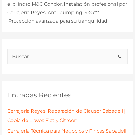
el cilindro M&C Condor. Instalación profesional por
Cerrajería Reyes. Anti-bumping, SKG***.
¡Protección avanzada para su tranquilidad!
B
u
s
c
a
Entradas Recientes
r
p
Cerrajería Reyes: Reparación de Clausor Sabadell |
o
Copia de Llaves Fiat y Citroën
r
Cerrajería Técnica para Negocios y Fincas Sabadell