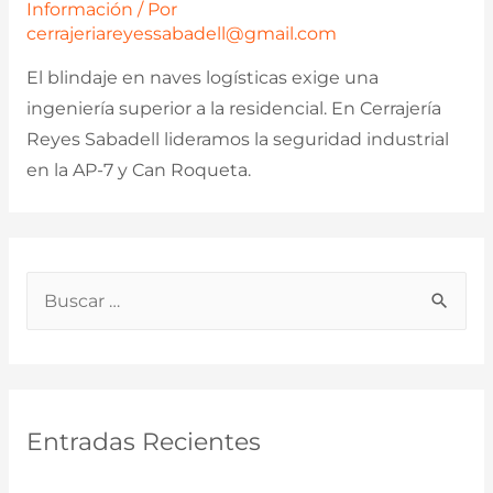
Información
/ Por
cerrajeriareyessabadell@gmail.com
El blindaje en naves logísticas exige una
ingeniería superior a la residencial. En Cerrajería
Reyes Sabadell lideramos la seguridad industrial
en la AP-7 y Can Roqueta.
B
u
s
c
a
Entradas Recientes
r
p