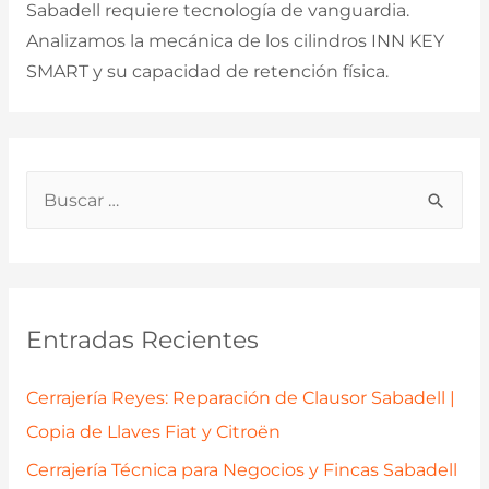
Sabadell requiere tecnología de vanguardia.
Analizamos la mecánica de los cilindros INN KEY
SMART y su capacidad de retención física.
B
u
s
c
a
Entradas Recientes
r
p
Cerrajería Reyes: Reparación de Clausor Sabadell |
o
Copia de Llaves Fiat y Citroën
r
Cerrajería Técnica para Negocios y Fincas Sabadell