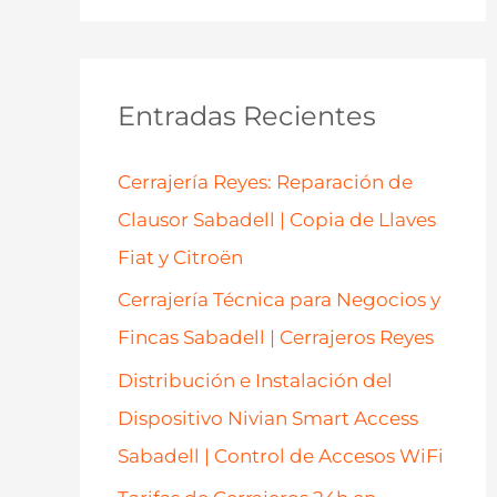
s
c
a
Entradas Recientes
r
p
Cerrajería Reyes: Reparación de
o
Clausor Sabadell | Copia de Llaves
r
Fiat y Citroën
:
Cerrajería Técnica para Negocios y
Fincas Sabadell | Cerrajeros Reyes
Distribución e Instalación del
Dispositivo Nivian Smart Access
Sabadell | Control de Accesos WiFi