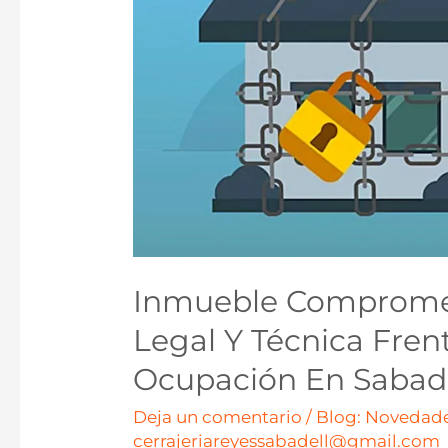
Inmueble Compromet
Legal Y Técnica Fren
Ocupación En Sabad
Deja un comentario
/
Blog: Novedade
cerrajeriareyessabadell@gmail.com