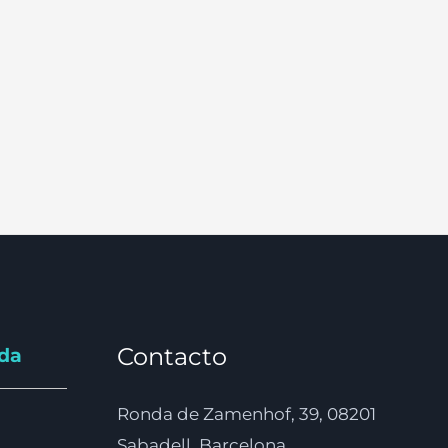
Contacto
nda
Ronda de Zamenhof, 39, 08201
Sabadell, Barcelona