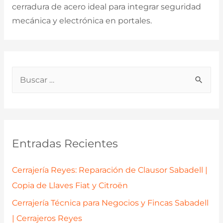
cerradura de acero ideal para integrar seguridad
mecánica y electrónica en portales.
B
u
s
c
a
Entradas Recientes
r
p
Cerrajería Reyes: Reparación de Clausor Sabadell |
o
Copia de Llaves Fiat y Citroën
r
Cerrajería Técnica para Negocios y Fincas Sabadell
:
| Cerrajeros Reyes