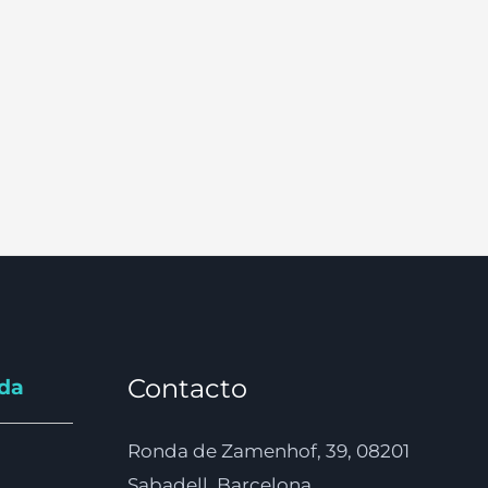
Contacto
nda
Ronda de Zamenhof, 39, 08201
Sabadell, Barcelona