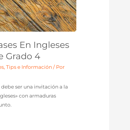
ases En Ingleses
je Grado 4
s, Tips e Información
/ Por
 debe ser una invitación a la
Ingleses» con armaduras
unto.