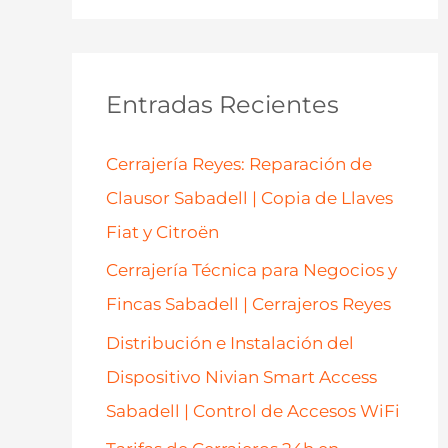
s
c
a
Entradas Recientes
r
p
Cerrajería Reyes: Reparación de
o
Clausor Sabadell | Copia de Llaves
r
Fiat y Citroën
:
Cerrajería Técnica para Negocios y
Fincas Sabadell | Cerrajeros Reyes
Distribución e Instalación del
Dispositivo Nivian Smart Access
Sabadell | Control de Accesos WiFi