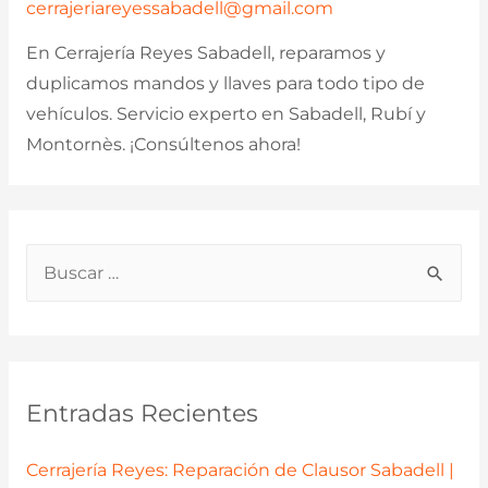
cerrajeriareyessabadell@gmail.com
En Cerrajería Reyes Sabadell, reparamos y
duplicamos mandos y llaves para todo tipo de
vehículos. Servicio experto en Sabadell, Rubí y
Montornès. ¡Consúltenos ahora!
B
u
s
c
a
Entradas Recientes
r
p
Cerrajería Reyes: Reparación de Clausor Sabadell |