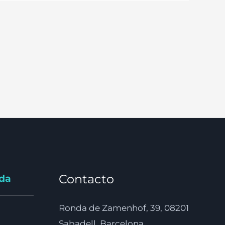
Contacto
nda
Ronda de Zamenhof, 39, 08201
Sabadell, Barcelona