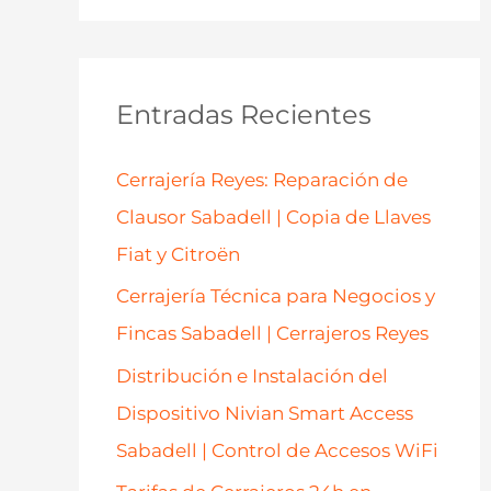
s
c
a
Entradas Recientes
r
p
Cerrajería Reyes: Reparación de
o
Clausor Sabadell | Copia de Llaves
r
Fiat y Citroën
:
Cerrajería Técnica para Negocios y
Fincas Sabadell | Cerrajeros Reyes
Distribución e Instalación del
Dispositivo Nivian Smart Access
Sabadell | Control de Accesos WiFi