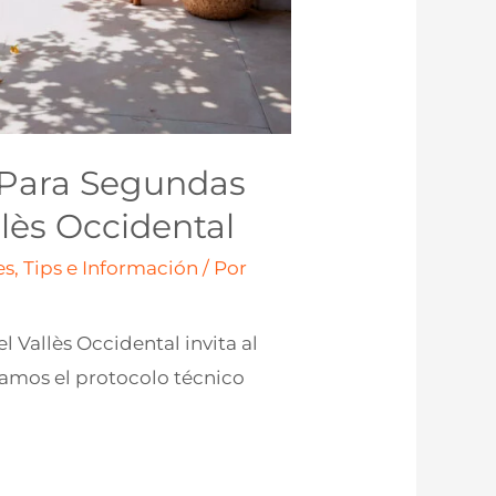
z Para Segundas
llès Occidental
s, Tips e Información
/ Por
l Vallès Occidental invita al
izamos el protocolo técnico